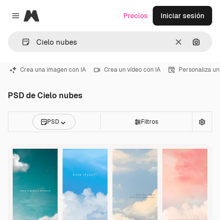
Magnific
Precios
Iniciar sesión
Close menu
Borrar
Buscar
Crea una imagen con IA
Crea un vídeo con IA
Personaliza un
PSD de Cielo nubes
PSD
Filtros