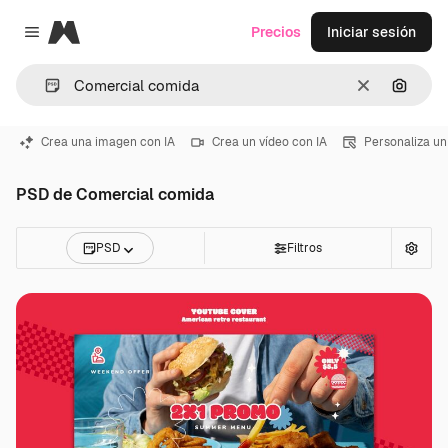
Magnific
Precios
Iniciar sesión
Close menu
Borrar
Buscar
Crea una imagen con IA
Crea un vídeo con IA
Personaliza un
PSD de Comercial comida
PSD
Filtros