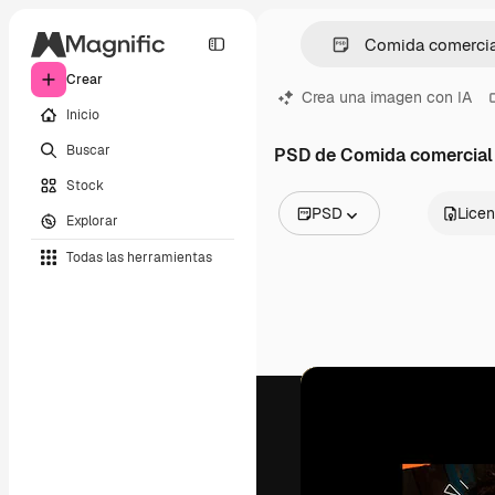
Crear
Crea una imagen con IA
Inicio
Buscar
PSD de Comida comercial
Stock
PSD
Licen
Explorar
Todas las imágenes
Todas las herramientas
Vectores
Ilustraciones
Fotos
PSD
Plantillas
Mockups
Vídeos
Clips de vídeo
Motion graphics
Plantillas de vídeos
Iconos
Modelos 3D
Fuentes