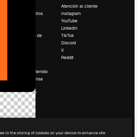
Precios
Atención al cliente
Sobre nosotros
Instagram
Reviews
YouTube
Empleo
LinkedIn
Tendencias de
TikTok
búsqueda
Discord
Blog
X
es
Eventos
Reddit
Slidesgo
Vender contenido
Sala de prensa
¿Buscas
magnific.ai?
ree to the storing of cookies on your device to enhance site