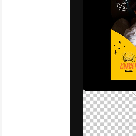
La plataforma cr
trabajo. Más de
entre creativos
estudios.
Español
Copyright © 2010