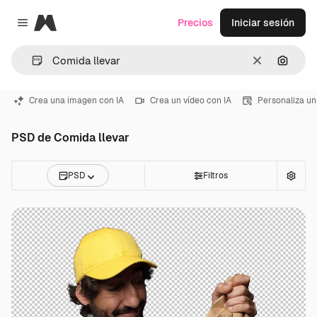
Magnific
Precios
Iniciar sesión
Close menu
Borrar
Buscar
Crea una imagen con IA
Crea un vídeo con IA
Personaliza un
PSD de Comida llevar
PSD
Filtros