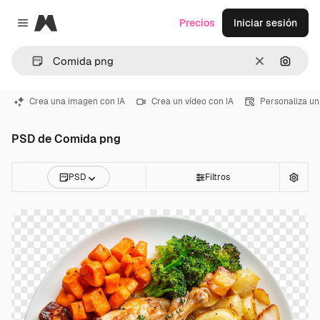
Magnific
Precios
Iniciar sesión
Close menu
Borrar
Buscar
Crea una imagen con IA
Crea un vídeo con IA
Personaliza un
PSD de Comida png
PSD
Filtros