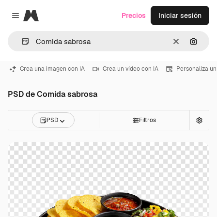
Magnific
Precios
Iniciar sesión
Close menu
Borrar
Buscar
Crea una imagen con IA
Crea un vídeo con IA
Personaliza un
PSD de Comida sabrosa
PSD
Filtros