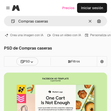
Magnific
Precios
Iniciar sesión
Close menu
Borrar
Buscar
Crea una imagen con IA
Crea un vídeo con IA
Personaliza un
PSD de Compras caseras
PSD
Filtros