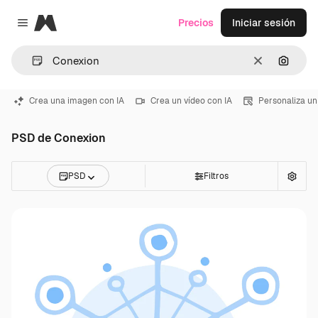
Magnific
Precios
Iniciar sesión
Close menu
Borrar
Buscar
Crea una imagen con IA
Crea un vídeo con IA
Personaliza un
PSD de Conexion
PSD
Filtros