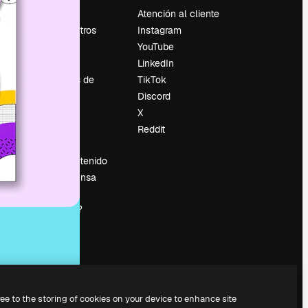
Precios
Atención al cliente
Sobre nosotros
Instagram
Reviews
YouTube
Empleo
LinkedIn
Tendencias de
TikTok
búsqueda
Discord
Blog
X
es
Eventos
Reddit
Slidesgo
Vender contenido
Sala de prensa
¿Buscas
magnific.ai?
ree to the storing of cookies on your device to enhance site