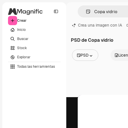
Crear
Crea una imagen con IA
Inicio
Buscar
PSD de Copa vidrio
Stock
PSD
Licen
Explorar
Todas las imágenes
Todas las herramientas
Vectores
Ilustraciones
Fotos
PSD
Plantillas
Mockups
Vídeos
Clips de vídeo
Motion graphics
Plantillas de vídeos
Iconos
Modelos 3D
Fuentes