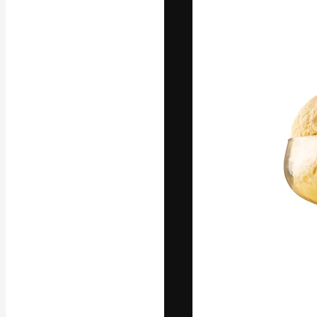
La plataforma cr
trabajo. Más de
entre creativos
estudios.
Español
Copyright © 2010