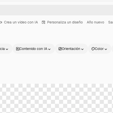
Crea un vídeo con IA
Personaliza un diseño
Año nuevo
Sa
cia
Contenido con IA
Orientación
Color
Productos
Información úti