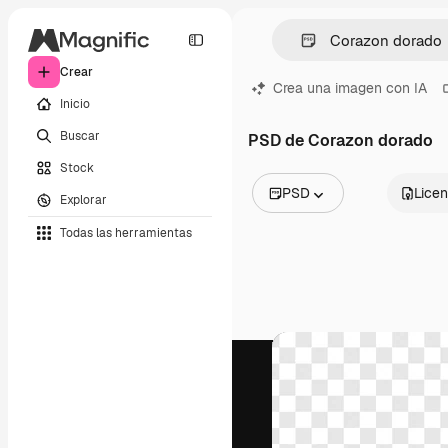
Crear
Crea una imagen con IA
Inicio
Buscar
PSD de Corazon dorado
Stock
PSD
Licen
Explorar
Todas las imágenes
Todas las herramientas
Vectores
Ilustraciones
Fotos
PSD
Plantillas
Mockups
Vídeos
Clips de vídeo
Motion graphics
Plantillas de vídeos
Iconos
Modelos 3D
Fuentes