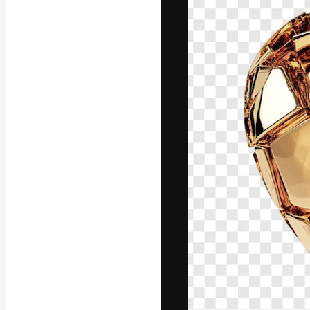
La plataforma cr
trabajo. Más de
entre creativos
estudios.
Español
Copyright © 2010