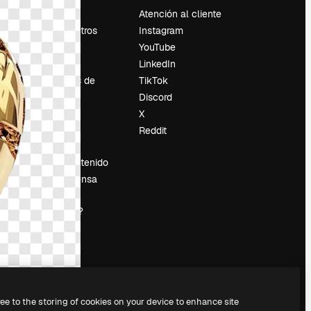
Precios
Atención al cliente
Sobre nosotros
Instagram
Reviews
YouTube
Empleo
LinkedIn
Tendencias de
TikTok
búsqueda
Discord
Blog
X
es
Eventos
Reddit
Slidesgo
Vender contenido
Sala de prensa
¿Buscas
magnific.ai?
ree to the storing of cookies on your device to enhance site