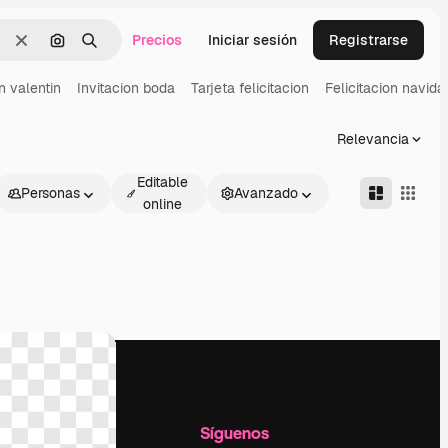
Precios
Iniciar sesión
Registrarse
Borrar
Buscar por imagen
Buscar
n valentin
Invitacion boda
Tarjeta felicitacion
Felicitacion navida
Relevancia
Editable
Personas
Avanzado
online
l
Empresa
Síguenos