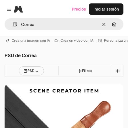
Magnific
Precios
Iniciar sesión
Close menu
Borrar
Buscar
Crea una imagen con IA
Crea un vídeo con IA
Personaliza un
PSD de Correa
PSD
Filtros