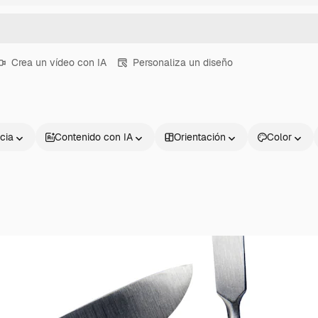
Crea un vídeo con IA
Personaliza un diseño
cia
Contenido con IA
Orientación
Color
Productos
Información úti