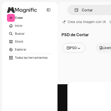
Crear
Crea una imagen con IA
Inicio
Buscar
PSD de Cortar
Stock
PSD
Licen
Explorar
Todas las imágenes
Todas las herramientas
Vectores
Ilustraciones
Fotos
PSD
Plantillas
Mockups
Vídeos
Clips de vídeo
Motion graphics
Plantillas de vídeos
Iconos
Modelos 3D
Fuentes