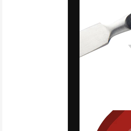
La plataforma cr
trabajo. Más de
entre creativos
estudios.
Español
Copyright © 2010