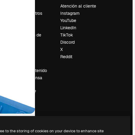
Precios
Atención al cliente
Sobre nosotros
Instagram
Reviews
YouTube
Empleo
LinkedIn
Tendencias de
TikTok
búsqueda
Discord
Blog
X
es
Eventos
Reddit
Slidesgo
Vender contenido
Sala de prensa
¿Buscas
magnific.ai?
ree to the storing of cookies on your device to enhance site