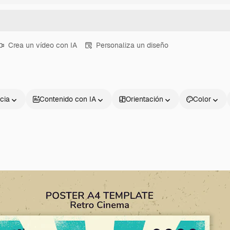
Crea un vídeo con IA
Personaliza un diseño
cia
Contenido con IA
Orientación
Color
Productos
Información úti