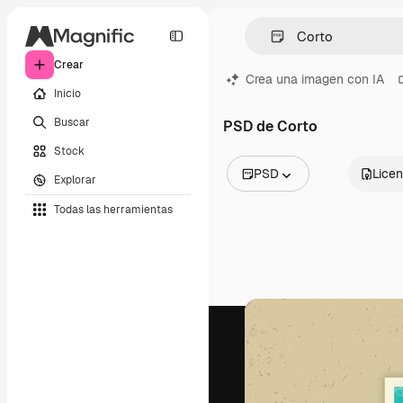
Crear
Crea una imagen con IA
Inicio
Buscar
PSD de Corto
Stock
PSD
Licen
Explorar
Todas las imágenes
Todas las herramientas
Vectores
Ilustraciones
Fotos
PSD
Plantillas
Mockups
Vídeos
Clips de vídeo
Motion graphics
Plantillas de vídeos
Iconos
Modelos 3D
Fuentes