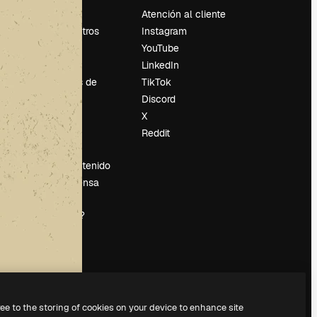
Precios
Atención al cliente
Sobre nosotros
Instagram
Reviews
YouTube
Empleo
LinkedIn
Tendencias de
TikTok
búsqueda
Discord
Blog
X
es
Eventos
Reddit
Slidesgo
Vender contenido
Sala de prensa
¿Buscas
magnific.ai?
ree to the storing of cookies on your device to enhance site