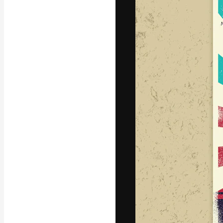
La plataforma cr
trabajo. Más de
entre creativos
estudios.
Español
Copyright © 2010