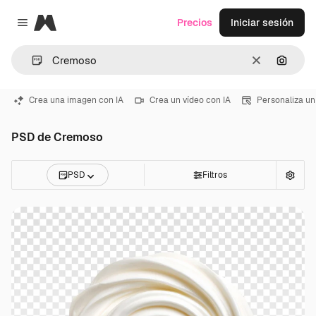
Magnific
Precios
Iniciar sesión
Close menu
Borrar
Buscar
Crea una imagen con IA
Crea un vídeo con IA
Personaliza un
PSD de Cremoso
PSD
Filtros