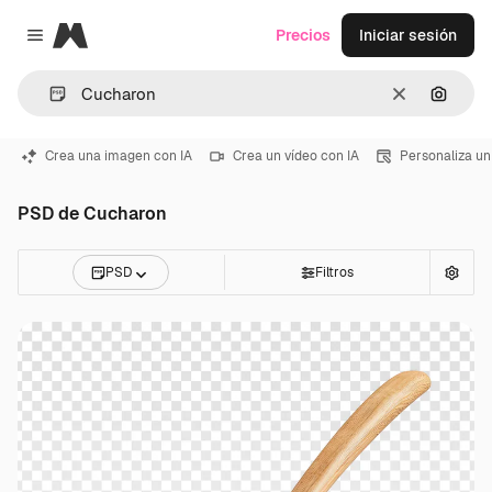
Magnific
Precios
Iniciar sesión
Close menu
Borrar
Buscar
Crea una imagen con IA
Crea un vídeo con IA
Personaliza un
PSD de Cucharon
PSD
Filtros