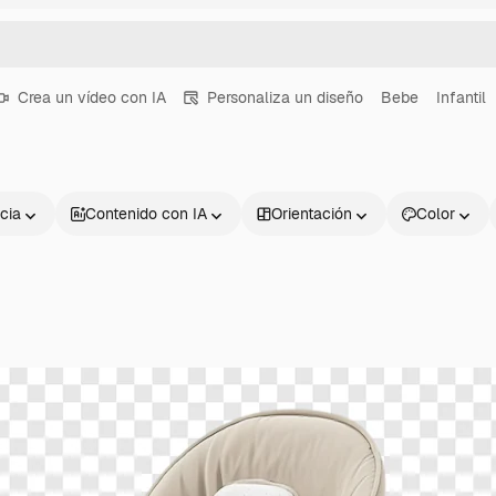
Crea un vídeo con IA
Personaliza un diseño
Bebe
Infantil
cia
Contenido con IA
Orientación
Color
Productos
Información úti