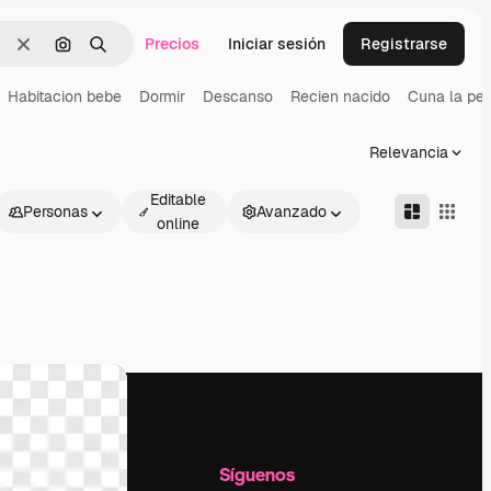
Precios
Iniciar sesión
Registrarse
Borrar
Buscar por imagen
Buscar
Habitacion bebe
Dormir
Descanso
Recien nacido
Cuna la pel
Relevancia
Editable
Personas
Avanzado
online
l
Empresa
Síguenos