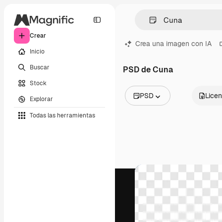
Crear
Crea una imagen con IA
Inicio
Buscar
PSD de Cuna
Stock
PSD
Licen
Explorar
Todas las imágenes
Todas las herramientas
Vectores
Ilustraciones
Fotos
PSD
Plantillas
Mockups
Vídeos
Clips de vídeo
Motion graphics
Plantillas de vídeos
Iconos
Modelos 3D
Fuentes