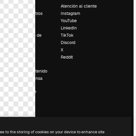
Precios
Atención al cliente
Sobre nosotros
Instagram
Reviews
YouTube
Empleo
LinkedIn
Tendencias de
TikTok
búsqueda
Discord
Blog
X
es
Eventos
Reddit
Slidesgo
Vender contenido
Sala de prensa
¿Buscas
magnific.ai?
ree to the storing of cookies on your device to enhance site