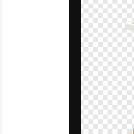
La plataforma cr
trabajo. Más de
entre creativos
estudios.
Español
Copyright © 2010