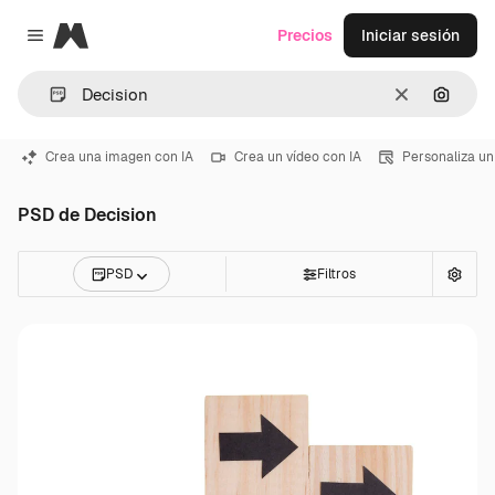
Magnific
Precios
Iniciar sesión
Close menu
Borrar
Buscar
Crea una imagen con IA
Crea un vídeo con IA
Personaliza un
PSD de Decision
PSD
Filtros