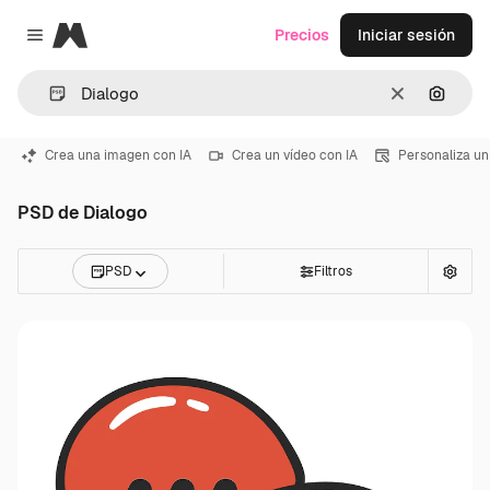
Magnific
Precios
Iniciar sesión
Close menu
Borrar
Buscar
Crea una imagen con IA
Crea un vídeo con IA
Personaliza un
PSD de Dialogo
PSD
Filtros