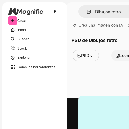
Crear
Crea una imagen con IA
Inicio
Buscar
PSD de Dibujos retro
Stock
PSD
Licen
Explorar
Todas las imágenes
Todas las herramientas
Vectores
Ilustraciones
Fotos
PSD
Plantillas
Mockups
Vídeos
Clips de vídeo
Motion graphics
Plantillas de vídeos
Iconos
Modelos 3D
Fuentes