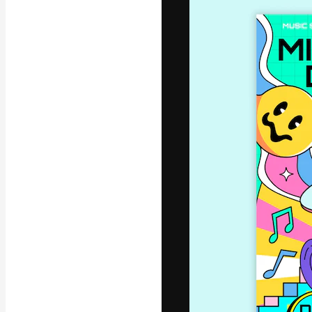
La plataforma cr
trabajo. Más de
entre creativos
estudios.
Español
Copyright © 2010