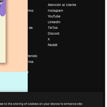
Precios
Atención al cliente
Sobre nosotros
Instagram
Reviews
YouTube
Empleo
LinkedIn
Tendencias de
TikTok
búsqueda
Discord
Blog
X
es
Eventos
Reddit
Slidesgo
Vender contenido
Sala de prensa
¿Buscas
magnific.ai?
ree to the storing of cookies on your device to enhance site