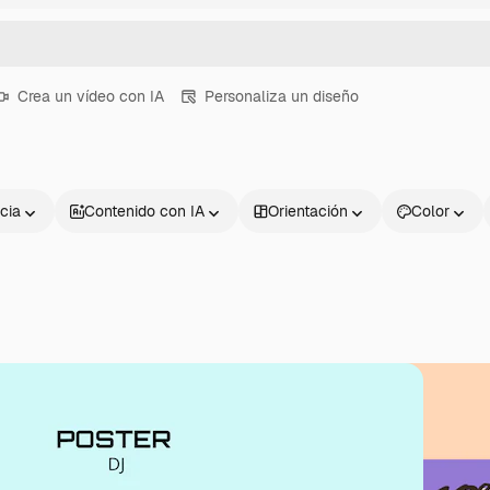
Crea un vídeo con IA
Personaliza un diseño
cia
Contenido con IA
Orientación
Color
Productos
Información úti