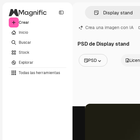
Crear
Crea una imagen con IA
Inicio
Buscar
PSD de Display stand
Stock
PSD
Licen
Explorar
Todas las imágenes
Todas las herramientas
Vectores
Ilustraciones
Fotos
PSD
Plantillas
Mockups
Vídeos
Clips de vídeo
Motion graphics
Plantillas de vídeos
Iconos
Modelos 3D
Fuentes