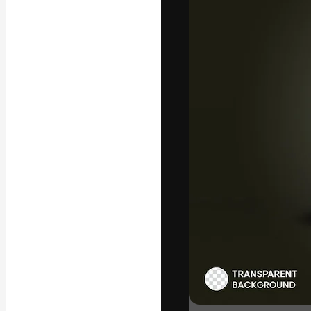
La plataforma cr
trabajo. Más de
entre creativos
estudios.
Español
Copyright © 2010