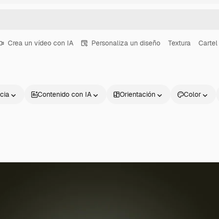
Crea un vídeo con IA
Personaliza un diseño
Textura
Cartel
cia
Contenido con IA
Orientación
Color
Productos
Información úti