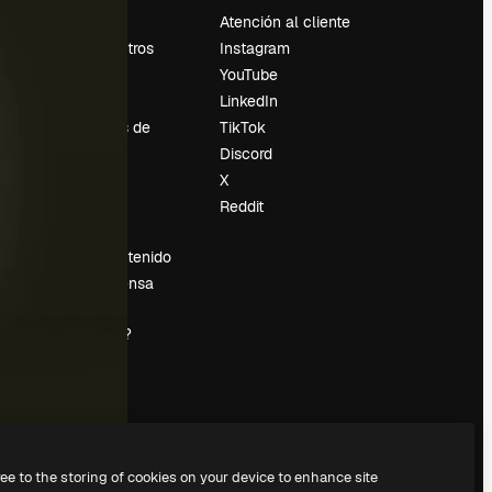
Precios
Atención al cliente
Sobre nosotros
Instagram
Reviews
YouTube
Empleo
LinkedIn
Tendencias de
TikTok
búsqueda
Discord
Blog
X
es
Eventos
Reddit
Slidesgo
Vender contenido
Sala de prensa
¿Buscas
magnific.ai?
ree to the storing of cookies on your device to enhance site