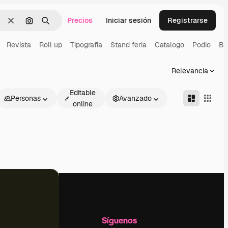
Precios
Iniciar sesión
Registrarse
Borrar
Buscar por imagen
Buscar
Revista
Roll up
Tipografia
Stand feria
Catalogo
Podio
Ba
Relevancia
Editable
Personas
Avanzado
online
l
Empresa
Síguenos