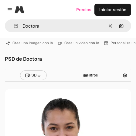
Magnific
Precios
Iniciar sesión
Close menu
Borrar
Buscar
Crea una imagen con IA
Crea un vídeo con IA
Personaliza un
PSD de Doctora
PSD
Filtros