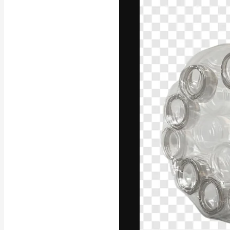
La plataforma cr
trabajo. Más de
entre creativos
estudios.
Español
Copyright © 2010