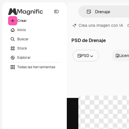
Crear
Crea una imagen con IA
Inicio
Buscar
PSD de Drenaje
Stock
PSD
Licen
Explorar
Todas las imágenes
Todas las herramientas
Vectores
Ilustraciones
Fotos
PSD
Plantillas
Mockups
Vídeos
Clips de vídeo
Motion graphics
Plantillas de vídeos
Iconos
Modelos 3D
Fuentes