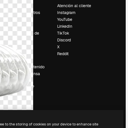
Precios
Atención al cliente
Sobre nosotros
Instagram
Reviews
YouTube
Empleo
LinkedIn
Tendencias de
TikTok
búsqueda
Discord
Blog
X
es
Eventos
Reddit
Slidesgo
Vender contenido
Sala de prensa
¿Buscas
magnific.ai?
ree to the storing of cookies on your device to enhance site