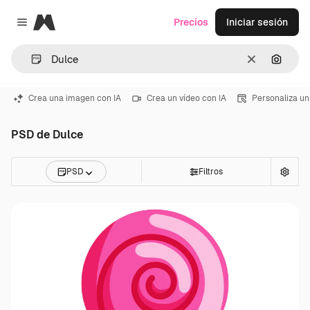
Magnific
Precios
Iniciar sesión
Close menu
Borrar
Buscar
Crea una imagen con IA
Crea un vídeo con IA
Personaliza un
PSD de Dulce
PSD
Filtros