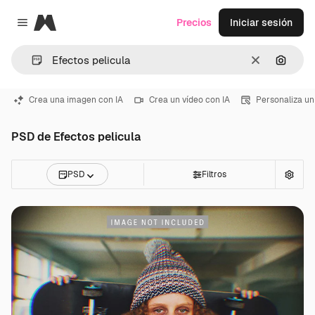
Magnific
Precios
Iniciar sesión
Close menu
Borrar
Buscar
Crea una imagen con IA
Crea un vídeo con IA
Personaliza un
PSD de Efectos pelicula
PSD
Filtros