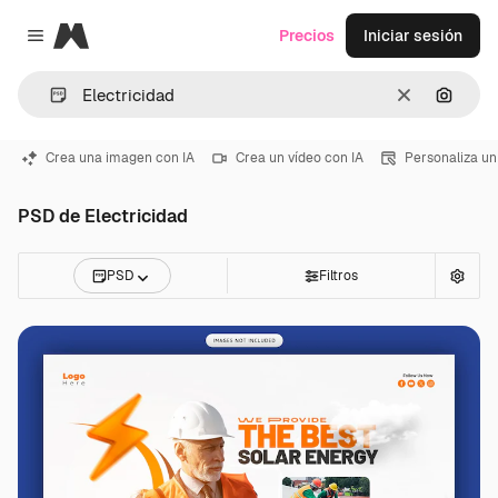
Magnific
Precios
Iniciar sesión
Close menu
Borrar
Buscar
Crea una imagen con IA
Crea un vídeo con IA
Personaliza un
PSD de Electricidad
PSD
Filtros