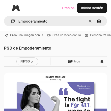
Magnific
Precios
Iniciar sesión
Close menu
Borrar
Buscar
Crea una imagen con IA
Crea un vídeo con IA
Personaliza un
PSD de Empoderamiento
PSD
Filtros