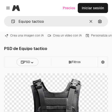
Magnific
Precios
Iniciar sesión
Close menu
Borrar
Buscar
Crea una imagen con IA
Crea un vídeo con IA
Personaliza un
PSD de Equipo tactico
PSD
Filtros