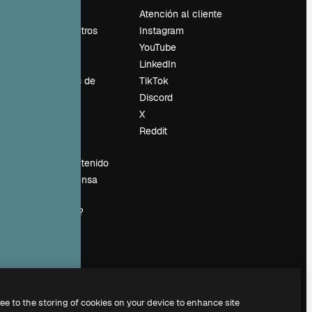
Precios
Atención al cliente
Sobre nosotros
Instagram
Reviews
YouTube
Empleo
LinkedIn
Tendencias de
TikTok
búsqueda
Discord
Blog
X
es
Eventos
Reddit
Slidesgo
Vender contenido
Sala de prensa
¿Buscas
magnific.ai?
ree to the storing of cookies on your device to enhance site