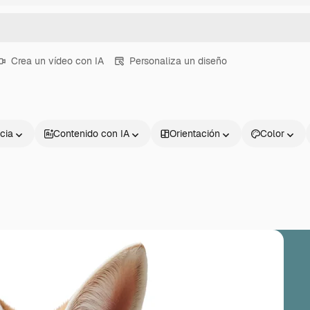
Crea un vídeo con IA
Personaliza un diseño
cia
Contenido con IA
Orientación
Color
Productos
Información úti