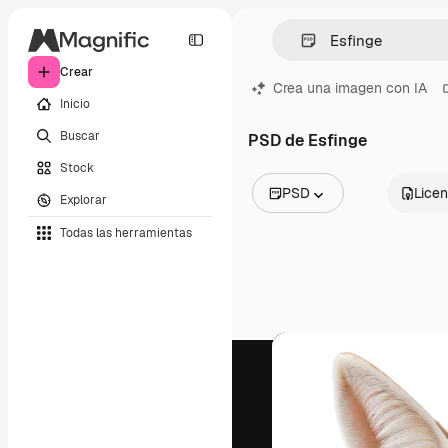
Crear
Crea una imagen con IA
Inicio
Buscar
PSD de Esfinge
Stock
PSD
Licen
Explorar
Todas las imágenes
Todas las herramientas
Vectores
Ilustraciones
Fotos
PSD
Plantillas
Mockups
Vídeos
Clips de vídeo
Motion graphics
Plantillas de vídeos
Iconos
Modelos 3D
Fuentes