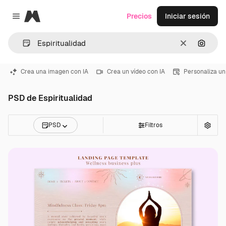
Magnific
Precios
Iniciar sesión
Close menu
Borrar
Buscar
Crea una imagen con IA
Crea un vídeo con IA
Personaliza un
PSD de Espiritualidad
PSD
Filtros