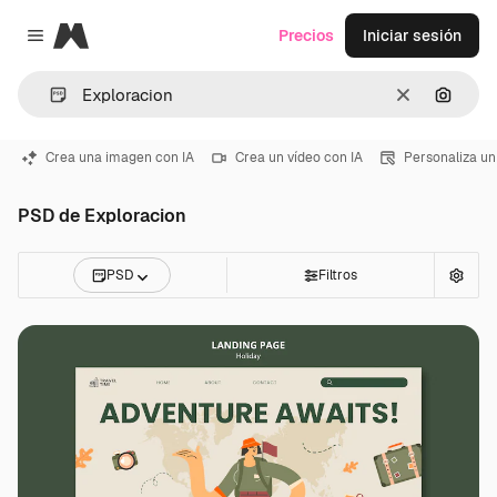
Magnific
Precios
Iniciar sesión
Close menu
Borrar
Buscar
Crea una imagen con IA
Crea un vídeo con IA
Personaliza un
PSD de Exploracion
PSD
Filtros