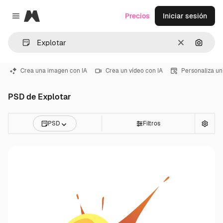
Magnific
Precios
Iniciar sesión
Close menu
Borrar
Buscar
Crea una imagen con IA
Crea un vídeo con IA
Personaliza un
PSD de Explotar
PSD
Filtros