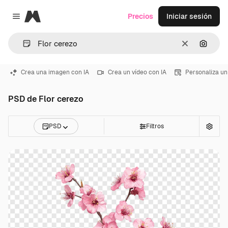
Magnific
Precios
Iniciar sesión
Close menu
Borrar
Buscar
Crea una imagen con IA
Crea un vídeo con IA
Personaliza un
PSD de Flor cerezo
PSD
Filtros