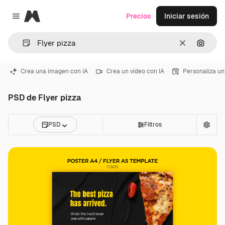
Magnific
Precios
Iniciar sesión
Close menu
Borrar
Buscar
Crea una imagen con IA
Crea un vídeo con IA
Personaliza un
PSD de Flyer pizza
PSD
Filtros