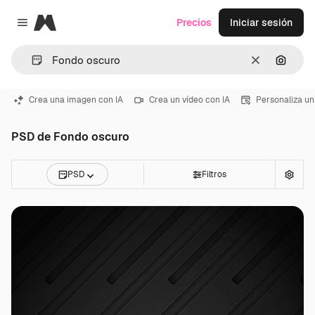
Magnific
Precios
Iniciar sesión
Close menu
Borrar
Buscar
Crea una imagen con IA
Crea un vídeo con IA
Personaliza un
PSD de Fondo oscuro
PSD
Filtros