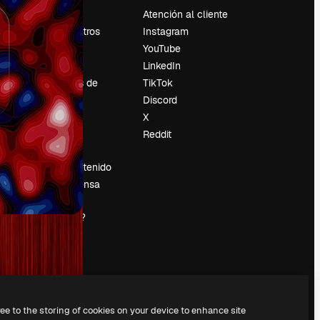
Precios
Atención al cliente
Sobre nosotros
Instagram
Reviews
YouTube
Empleo
LinkedIn
Tendencias de
TikTok
búsqueda
Discord
Blog
X
es
Eventos
Reddit
Slidesgo
Vender contenido
Sala de prensa
¿Buscas
magnific.ai?
ree to the storing of cookies on your device to enhance site