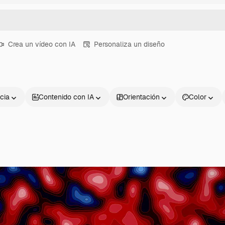
Crea un vídeo con IA
Personaliza un diseño
cia
Contenido con IA
Orientación
Color
Productos
Información úti