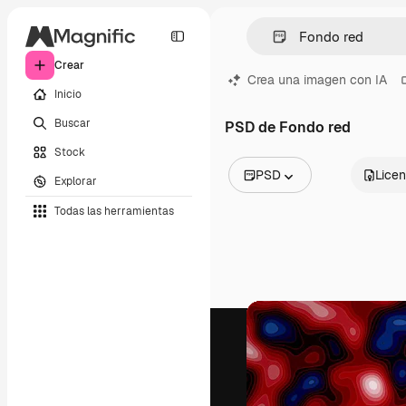
Crear
Crea una imagen con IA
Inicio
Buscar
PSD de Fondo red
Stock
PSD
Licen
Explorar
Todas las imágenes
Todas las herramientas
Vectores
Ilustraciones
Fotos
PSD
Plantillas
Mockups
Vídeos
Clips de vídeo
Motion graphics
Plantillas de vídeos
Iconos
Modelos 3D
Fuentes