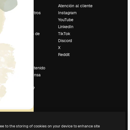
Precios
Atención al cliente
Sobre nosotros
Instagram
Reviews
YouTube
Empleo
LinkedIn
Tendencias de
TikTok
búsqueda
Discord
Blog
X
es
Eventos
Reddit
Slidesgo
Vender contenido
Sala de prensa
¿Buscas
magnific.ai?
ree to the storing of cookies on your device to enhance site