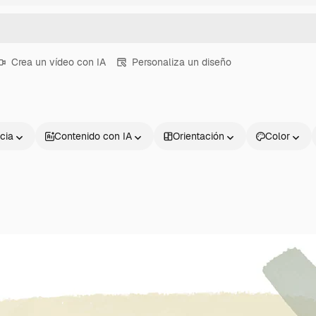
Crea un vídeo con IA
Personaliza un diseño
cia
Contenido con IA
Orientación
Color
Productos
Información úti