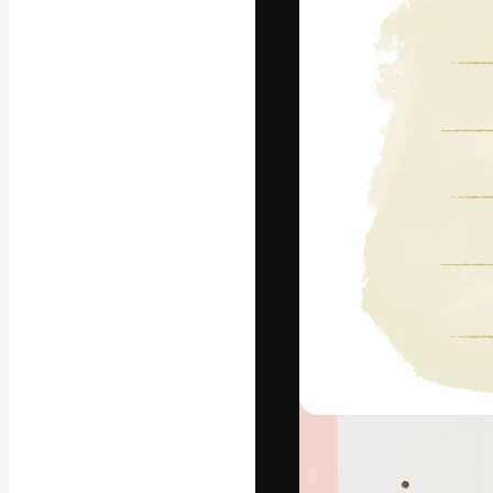
La plataforma cr
trabajo. Más de
entre creativos
estudios.
Español
Copyright © 2010