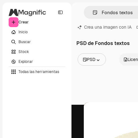
Crear
Crea una imagen con IA
Inicio
Buscar
PSD de Fondos textos
Stock
PSD
Licen
Explorar
Todas las imágenes
Todas las herramientas
Vectores
Ilustraciones
Fotos
PSD
Plantillas
Mockups
Vídeos
Clips de vídeo
Motion graphics
Plantillas de vídeos
Iconos
Modelos 3D
Fuentes