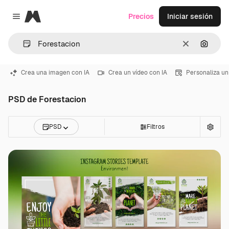
Magnific
Precios
Iniciar sesión
Close menu
Borrar
Buscar
Crea una imagen con IA
Crea un vídeo con IA
Personaliza un
PSD de Forestacion
PSD
Filtros