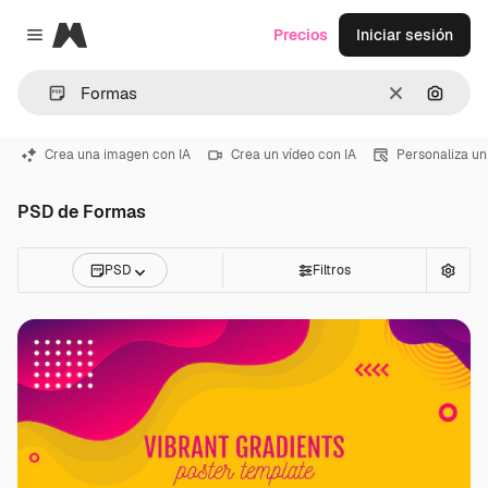
Magnific
Precios
Iniciar sesión
Close menu
Borrar
Buscar
Crea una imagen con IA
Crea un vídeo con IA
Personaliza un
PSD de Formas
PSD
Filtros