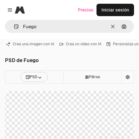
Magnific
Precios
Iniciar sesión
Close menu
Borrar
Buscar
Crea una imagen con IA
Crea un vídeo con IA
Personaliza un
PSD de Fuego
PSD
Filtros