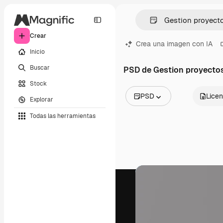
Crear
Crea una imagen con IA
Inicio
Buscar
PSD de Gestion proyecto
Stock
PSD
Licen
Explorar
Todas las imágenes
Todas las herramientas
Vectores
Ilustraciones
Fotos
PSD
Plantillas
Mockups
Vídeos
Clips de vídeo
Motion graphics
Plantillas de vídeos
Iconos
Modelos 3D
Fuentes