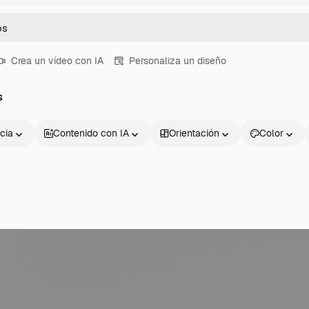
Crea un vídeo con IA
Personaliza un diseño
s
cia
Contenido con IA
Orientación
Color
Productos
Información úti