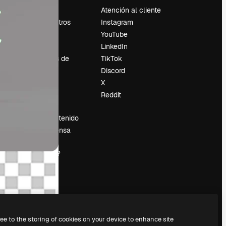
Precios
Atención al cliente
Sobre nosotros
Instagram
Reviews
YouTube
Empleo
LinkedIn
Tendencias de
TikTok
búsqueda
Discord
Blog
X
es
Eventos
Reddit
Slidesgo
Vender contenido
Sala de prensa
¿Buscas
magnific.ai?
ree to the storing of cookies on your device to enhance site