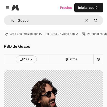
Magnific
Precios
Iniciar sesión
Close menu
Borrar
Buscar
Crea una imagen con IA
Crea un vídeo con IA
Personaliza un
PSD de Guapo
PSD
Filtros