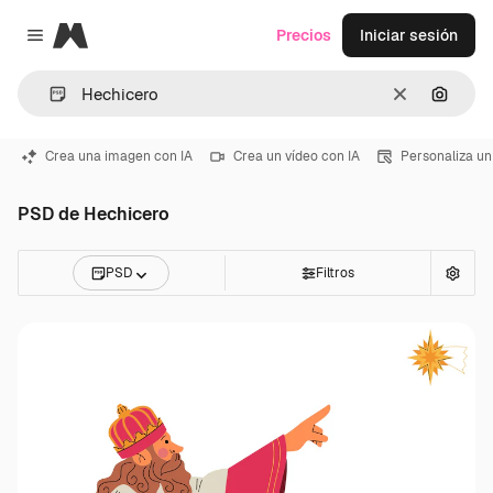
Magnific
Precios
Iniciar sesión
Close menu
Borrar
Buscar
Crea una imagen con IA
Crea un vídeo con IA
Personaliza un
PSD de Hechicero
PSD
Filtros