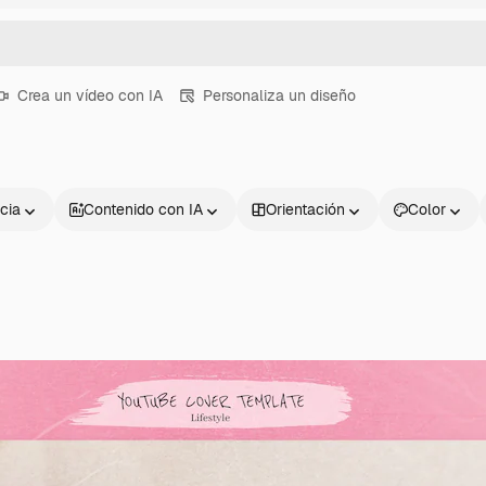
Crea un vídeo con IA
Personaliza un diseño
cia
Contenido con IA
Orientación
Color
Productos
Información úti