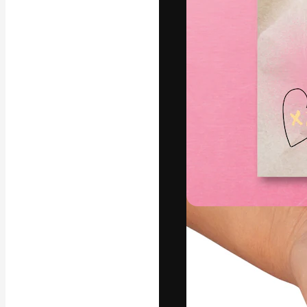
La plataforma cr
trabajo. Más de
entre creativos
estudios.
Español
Copyright © 2010