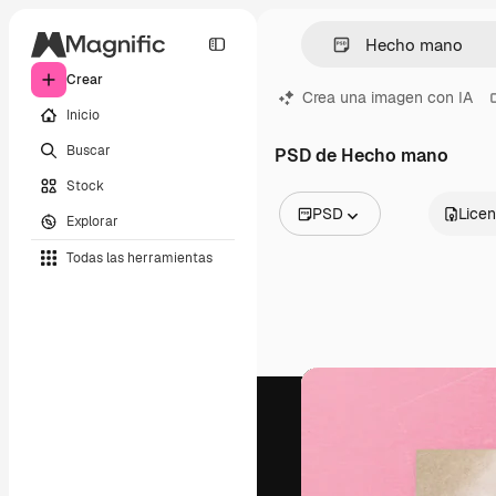
Crear
Crea una imagen con IA
Inicio
Buscar
PSD de Hecho mano
Stock
PSD
Licen
Explorar
Todas las imágenes
Todas las herramientas
Vectores
Ilustraciones
Fotos
PSD
Plantillas
Mockups
Vídeos
Clips de vídeo
Motion graphics
Plantillas de vídeos
Iconos
Modelos 3D
Fuentes