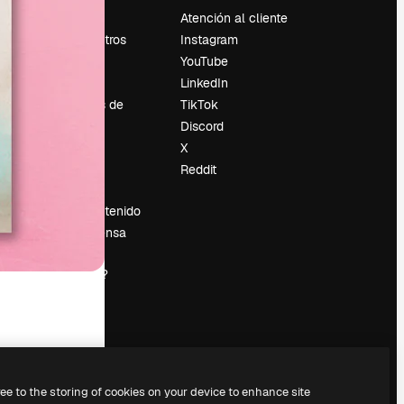
Precios
Atención al cliente
Sobre nosotros
Instagram
Reviews
YouTube
Empleo
LinkedIn
Tendencias de
TikTok
búsqueda
Discord
Blog
X
es
Eventos
Reddit
Slidesgo
Vender contenido
Sala de prensa
¿Buscas
magnific.ai?
ree to the storing of cookies on your device to enhance site