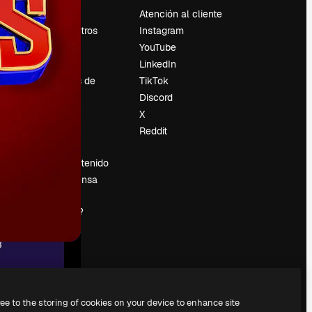
Precios
Atención al cliente
Sobre nosotros
Instagram
Reviews
YouTube
Empleo
LinkedIn
Tendencias de
TikTok
búsqueda
Discord
Blog
X
es
Eventos
Reddit
Slidesgo
Vender contenido
Sala de prensa
¿Buscas
magnific.ai?
ree to the storing of cookies on your device to enhance site