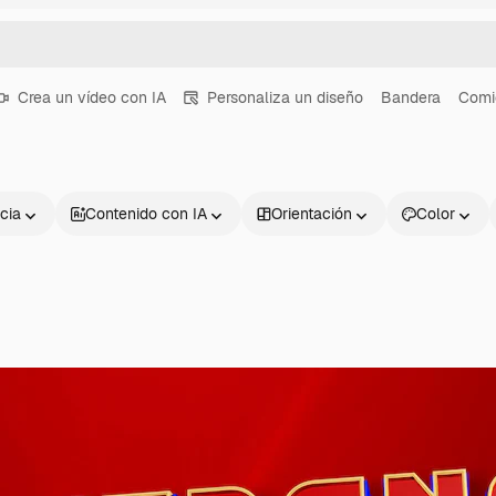
Crea un vídeo con IA
Personaliza un diseño
Bandera
Comi
cia
Contenido con IA
Orientación
Color
Productos
Información úti