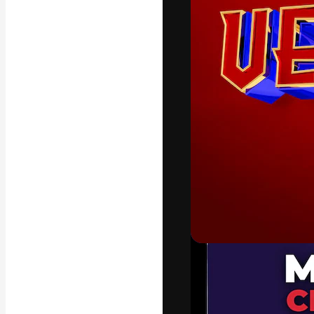
La plataforma cr
trabajo. Más de
entre creativos
estudios.
Español
Copyright © 2010