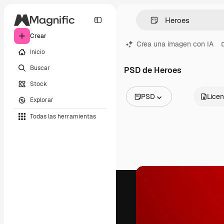
Crear
Crea una imagen con IA
Inicio
Buscar
PSD de Heroes
Stock
PSD
Licen
Explorar
Todas las imágenes
Todas las herramientas
Vectores
Ilustraciones
Fotos
PSD
Plantillas
Mockups
Vídeos
Clips de vídeo
Motion graphics
Plantillas de vídeos
Iconos
Modelos 3D
Fuentes