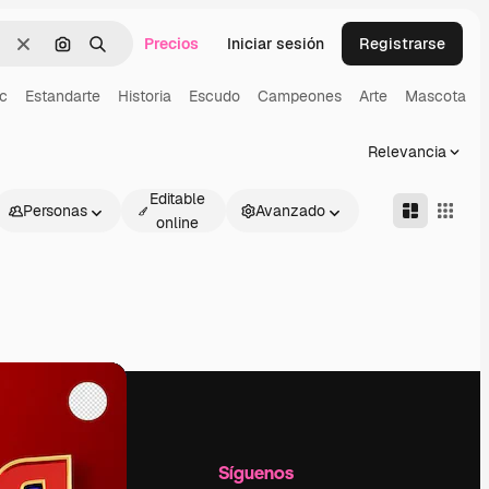
Precios
Iniciar sesión
Registrarse
Borrar
Buscar por imagen
Buscar
c
Estandarte
Historia
Escudo
Campeones
Arte
Mascota
Relevancia
Editable
Personas
Avanzado
online
l
Empresa
Síguenos