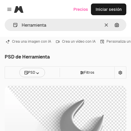
Magnific
Precios
Iniciar sesión
Close menu
Borrar
Buscar
Crea una imagen con IA
Crea un vídeo con IA
Personaliza un
PSD de Herramienta
PSD
Filtros