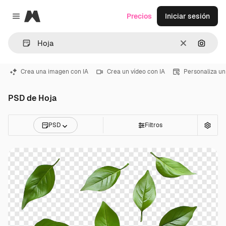
Magnific
Precios
Iniciar sesión
Close menu
Borrar
Buscar
Crea una imagen con IA
Crea un vídeo con IA
Personaliza un
PSD de Hoja
PSD
Filtros