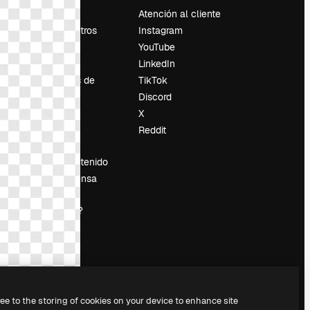
Precios
Atención al cliente
Sobre nosotros
Instagram
Reviews
YouTube
Empleo
LinkedIn
Tendencias de
TikTok
búsqueda
Discord
Blog
X
es
Eventos
Reddit
Slidesgo
Vender contenido
Sala de prensa
¿Buscas
magnific.ai?
ree to the storing of cookies on your device to enhance site