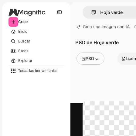
Crear
Crea una imagen con IA
Inicio
Buscar
PSD de Hoja verde
Stock
PSD
Licen
Explorar
Todas las imágenes
Todas las herramientas
Vectores
Ilustraciones
Fotos
PSD
Plantillas
Mockups
Vídeos
Clips de vídeo
Motion graphics
Plantillas de vídeos
Iconos
Modelos 3D
Fuentes