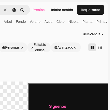
Precios
Iniciar sesión
Registrarse
Borrar
Buscar por imagen
Buscar
Arbol
Fondo
Verano
Agua
Cielo
Niebla
Planta
Primave
Relevancia
Editable
Personas
Avanzado
online
l
Empresa
Síguenos