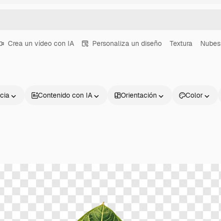
Crea un vídeo con IA
Personaliza un diseño
Textura
Nubes
cia
Contenido con IA
Orientación
Color
Productos
Información úti