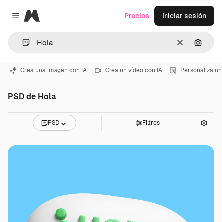
Magnific
Precios
Iniciar sesión
Close menu
Borrar
Buscar
Crea una imagen con IA
Crea un vídeo con IA
Personaliza un
PSD de Hola
PSD
Filtros