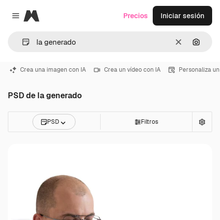
Magnific
Precios
Iniciar sesión
Close menu
Borrar
Buscar
Crea una imagen con IA
Crea un vídeo con IA
Personaliza un
PSD de Ia generado
PSD
Filtros