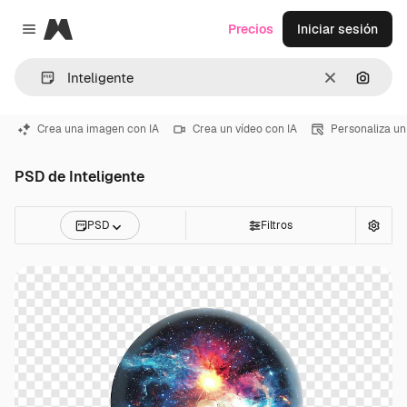
Magnific
Precios
Iniciar sesión
Close menu
Borrar
Buscar
Crea una imagen con IA
Crea un vídeo con IA
Personaliza un
PSD de Inteligente
PSD
Filtros